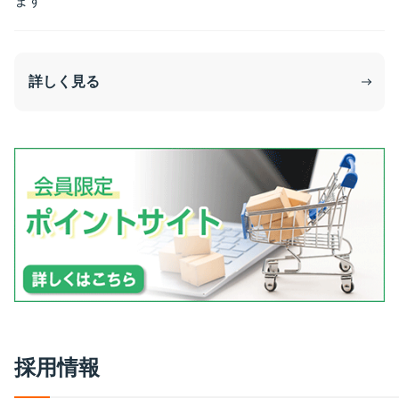
ます
詳しく見る
採
用
情
報